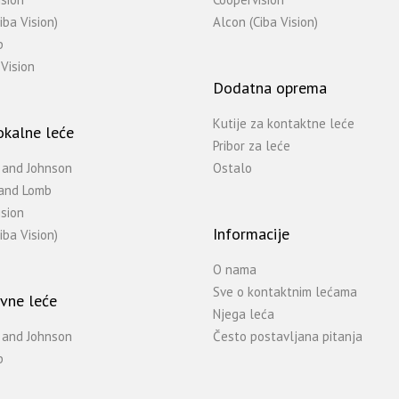
iba Vision)
Alcon (Ciba Vision)
b
Vision
Dodatna oprema
Kutije za kontaktne leće
okalne leće
Pribor za leće
 and Johnson
Ostalo
and Lomb
sion
Informacije
iba Vision)
O nama
Sve o kontaktnim lećama
vne leće
Njega leća
 and Johnson
Često postavljana pitanja
b