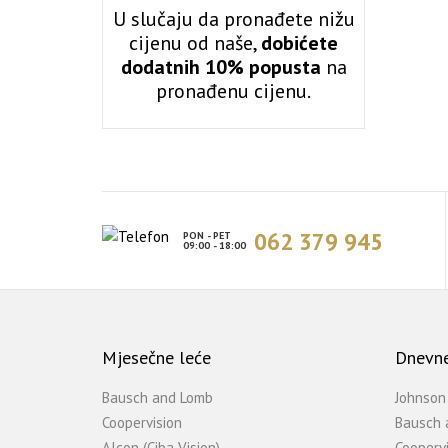
U slučaju da pronađete nižu
cijenu od naše,
dobićete
dodatnih 10% popusta
na
pronađenu cijenu.
062 379 945
PON - PET
09:00 - 18:00
Mjesečne leće
Dnevne
Bausch and Lomb
Johnson
Coopervision
Bausch 
Alcon (Ciba Vision)
Coopervi