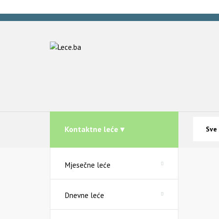
Kontaktne leće ▾
Mjesečne leće
Dnevne leće