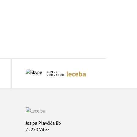
leceba
PON - PET
9:00 - 18:00
Josipa Plavčića Bb
72250 Vitez