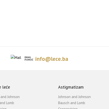
info@lece.ba
EMAIL
POMOĆ
 leće
Astigmatizam
 and Johnson
Johnson and Johnson
and Lomb
Bausch and Lomb
sion
Coopervision