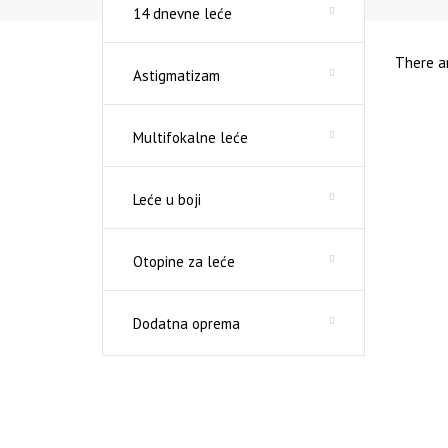
14 dnevne leće
There ar
Astigmatizam
Multifokalne leće
Leće u boji
Otopine za leće
Dodatna oprema