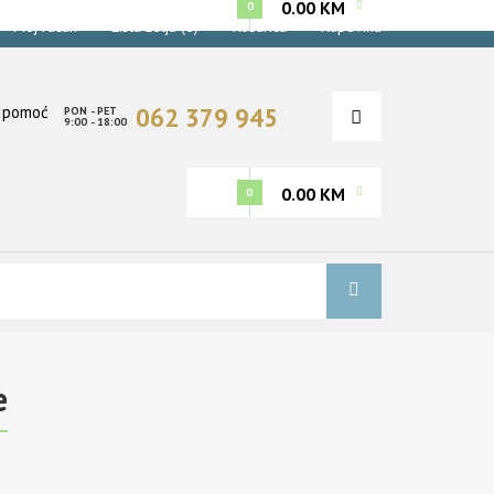
0.00 KM
0
Moj račun
Lista želja (0)
Košarica
Kupovina
062 379 945
PON - PET
9:00 - 18:00
0.00 KM
0
e