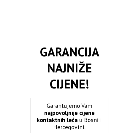
GARANCIJA
NAJNIŽE
CIJENE!
Garantujemo Vam
najpovoljnije cijene
kontaktnih leća
u Bosni i
Hercegovini.