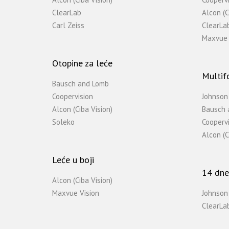
ClearLab
Alcon (C
Carl Zeiss
ClearLa
Maxvue 
Otopine za leće
Multif
Bausch and Lomb
Coopervision
Johnson
Alcon (Ciba Vision)
Bausch 
Soleko
Coopervi
Alcon (C
Leće u boji
14 dne
Alcon (Ciba Vision)
Maxvue Vision
Johnson
ClearLa