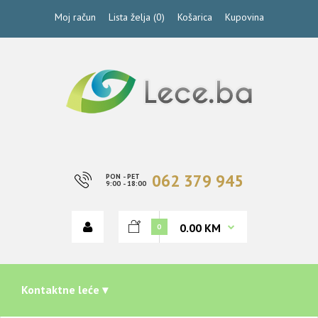
Moj račun
Lista želja (0)
Košarica
Kupovina
062 379 945
PON - PET
9:00 - 18:00
0.00 KM
0
Kontaktne leće ▾