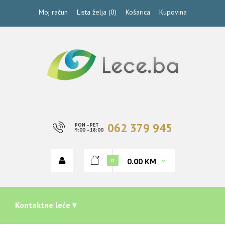
Moj račun
Lista želja (0)
Košarica
Kupovina
062 379 945
PON - PET
9:00 - 18:00
0.00 KM
0
Kontaktne leće ▾