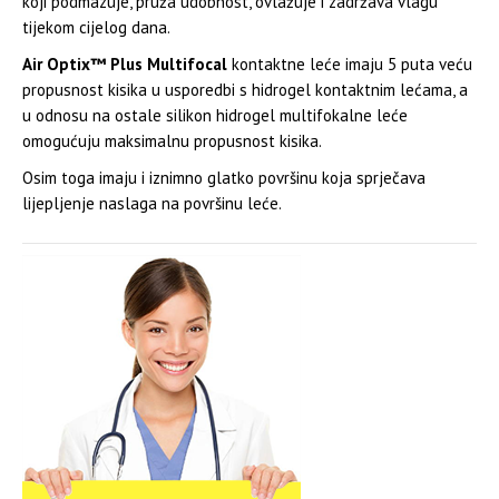
koji podmazuje, pruža udobnost, ovlažuje i zadržava vlagu
tijekom cijelog dana.
Air Optix™ Plus Multifocal
kontaktne leće imaju 5 puta veću
propusnost kisika u usporedbi s hidrogel kontaktnim lećama, a
u odnosu na ostale silikon hidrogel multifokalne leće
omogućuju maksimalnu propusnost kisika.
Osim toga imaju i iznimno glatko površinu koja sprječava
lijepljenje naslaga na površinu leće.